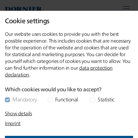
Lindauer DORNIER GmbH
myDoX
联系方式
Cookie settings
Our website uses cookies to provide you with the best
possible experience. This includes cookies that are necessary
首页
薄膜拉伸线
for the operation of the website and cookies that are used
for statistical and marketing purposes. You can decide for
以最大线速度生产质量优
yourself which categories of cookies you want to allow. You
can find further information in our
data protection
越的薄膜-多尼尔薄膜拉
declaration
.
伸线
Which cookies would you like to accept?
Mandatory
Functional
Statistic
薄膜（聚酯，聚丙烯，聚酰胺，聚萘二甲酸乙二
Show details
醇酯还有其它）生产所需特定应用系统制造的所
Imprint
有相关要求，多尼尔都是可靠的合作伙伴。无论