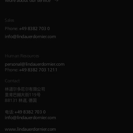
More about our service
Sales
Phone:
+49 8382 703 0
info@lindauerdornier.com
Human Resources
personal@lindauerdornier.com
Phone:
+49 8382 703 1211
Contact
林道尔多尼尔有限公司
里肯巴赫大街119号
88131 林道, 德国
电话:
+49 8382 703 0
info@lindauerdornier.com
www.lindauerdornier.com