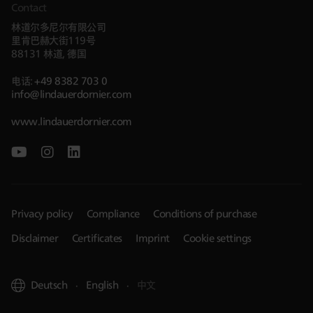
Contact
林道尔多尼尔有限公司
里肯巴赫大街119号
88131 林道, 德国
电话:
+49 8382 703 0
info@lindauerdornier.com
www.lindauerdornier.com
Privacy policy
Compliance
Conditions of purchase
Disclaimer
Certificates
Imprint
Cookie settings
Deutsch
English
中文