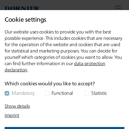
Lindauer DORNIER GmbH
myDoX
联系方式
Cookie settings
Our website uses cookies to provide you with the best
possible experience. This includes cookies that are necessary
首页
关于我们
for the operation of the website and cookies that are used
for statistical and marketing purposes. You can decide for
机械工程创新与品质发展
yourself which categories of cookies you want to allow. You
can find further information in our
data protection
历程
declaration
.
Which cookies would you like to accept?
林道尔·多尼尔有限公司七十五载匠心传承，始终
Mandatory
Functional
Statistic
引领机械工程领域的创新前沿，以精密制造和卓
Show details
越品质铸就行业典范。作为业务遍布全球的家族
Imprint
企业，我们持续树立国际标准，为各行业客户量
身打造助力成功的机械解决方案。