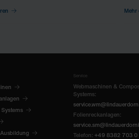
hren
Mehr 
Service
Webmaschinen & Compos
inen
Systems:
anlagen
service.wm@lindauerdorn
 Systems
Folienreckanlagen:
service.sm@lindauerdorn
 Ausbildung
Telefon:
+49 8382 703 0