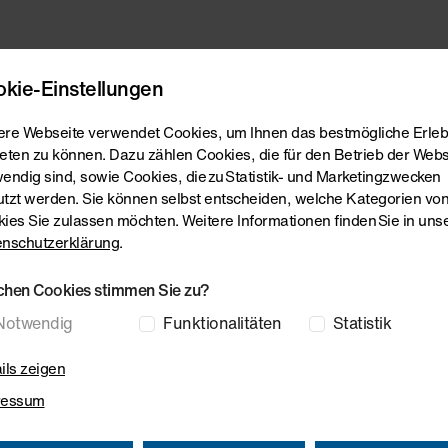
ebmaschinen
Folienreckanlagen
Composite Systems
S
kie-Einstellungen
re Webseite verwendet Cookies, um Ihnen das bestmögliche Erleb
eten zu können. Dazu zählen Cookies, die für den Betrieb der Webs
endig sind, sowie Cookies, die zu Statistik- und Marketingzwecken
tzt werden. Sie können selbst entscheiden, welche Kategorien vo
ies Sie zulassen möchten. Weitere Informationen finden Sie in uns
Machiner
nschutzerklärung
.
chen Cookies stimmen Sie zu?
Notwendig
Funktionalitäten
Statistik
) Co. Ltd.
ils zeigen
ressum