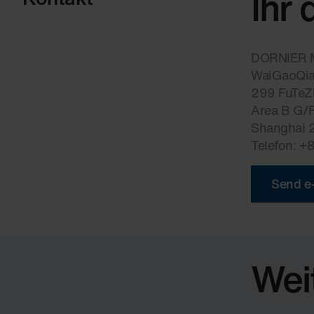
Ihr 
DORNIER Ma
WaiGaoQia
299 FuTeZ
Area B G/F
Shanghai 
Telefon: 
Send e
Wei