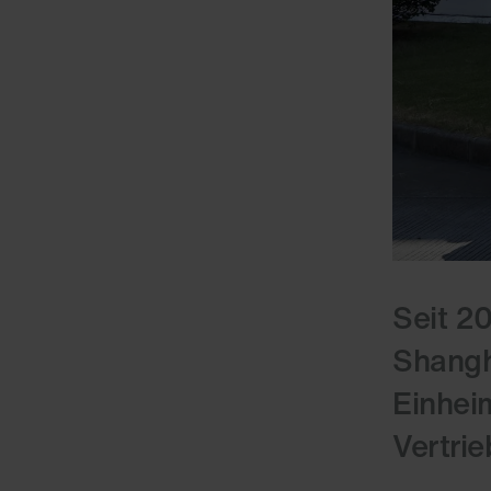
Seit 2
Shangh
Einhei
Vertrie