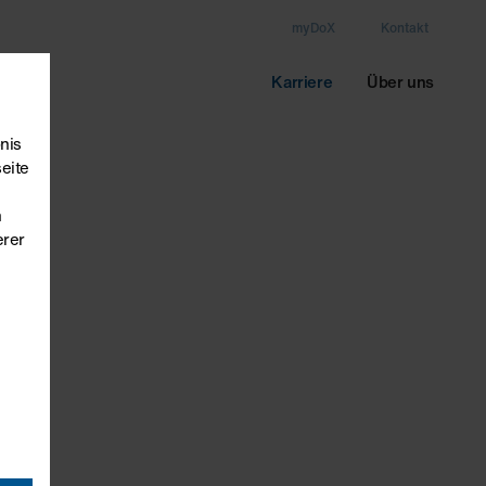
myDoX
Kontakt
ervice
Karriere
Über uns
nis
eite
n
erer
y