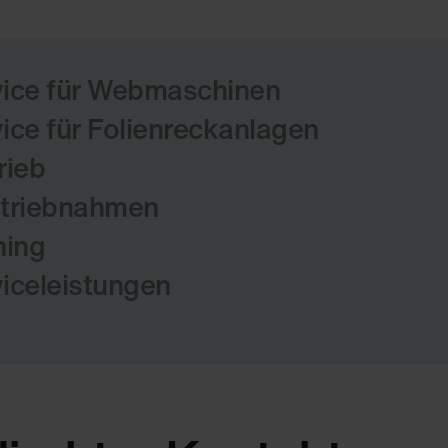
vice für Webmaschinen
ice für Folienreckanlagen
rieb
etriebnahmen
ning
iceleistungen