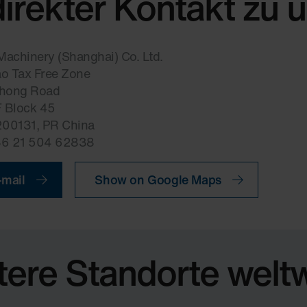
direkter Kontakt zu 
chinery (Shanghai) Co. Ltd.
o Tax Free Zone
hong Road
 Block 45
200131, PR China
+86 21 504 62838
-mail
Show on Google Maps
tere Standorte weltw