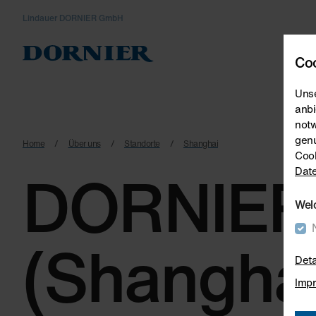
Lindauer DORNIER GmbH
W
Coo
Unse
anbi
notw
genu
Home
Über uns
Standorte
Shanghai
Cook
DORNIER
Date
Wel
(Shanghai
Deta
Imp