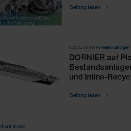
Beitrag lesen
02.02.2026
in
Folienreckanlagen
DORNIER auf Pla
Bestandsanlagen,
und Inline-Recyc
Beitrag lesen
tikel laden