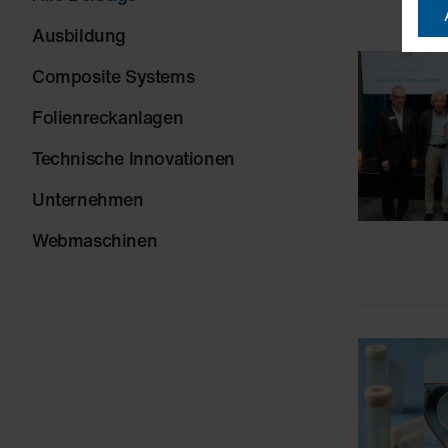
Ausbildung
Composite Systems
Folienreckanlagen
Technische Innovationen
Unternehmen
Webmaschinen