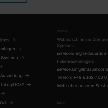
Service
Webmaschinen & Compos
inen
Systems:
anlagen
service.wm@lindauerdorn
 Systems
Folienreckanlagen:
service.sm@lindauerdorn
 Ausbildung
Telefon:
+49 8382 703 0
rtal myDOX®
Mehr über unseren Servic
News
Sales