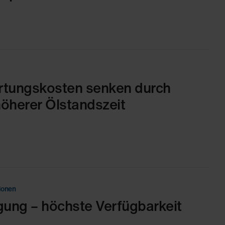
rtungskosten senken durch
 höherer Ölstandszeit
ionen
gung – höchste Verfügbarkeit