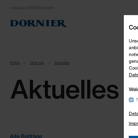
Lindauer DORNIER GmbH
W
Coo
Unse
anbi
notw
genu
Home
Über uns
Aktuelles
Cook
Aktuelles
Date
Wel
Deta
Imp
Alle Beiträge