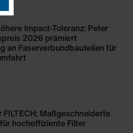
öhere Impact-Toleranz: Peter
spreis 2026 prämiert
g an Faserverbundbauteilen für
umfahrt
r FILTECH: Maßgeschneiderte
ür hocheffiziente Filter