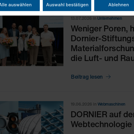
Alle auswählen
Auswahl bestätigen
Ablehnen
13.07.2026
in
Unternehmen
Weniger Poren, h
Dornier-Stiftung
Materialforschun
die Luft- und Ra
Beitrag lesen
19.06.2026
in
Webmaschinen
DORNIER auf de
Webtechnologie f