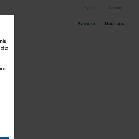
myDoX
Kontakt
ervice
Karriere
Über uns
nis
eite
n
erer