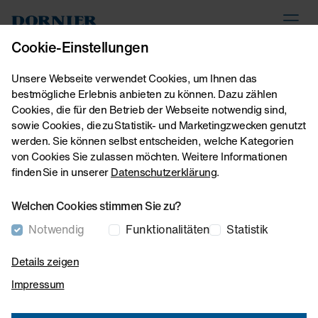
Lindauer DORNIER GmbH
myDoX
Kontakt
Cookie-Einstellungen
Unsere Webseite verwendet Cookies, um Ihnen das
bestmögliche Erlebnis anbieten zu können. Dazu zählen
Home
Über uns
Peter-Dornier Stiftung
Cookies, die für den Betrieb der Webseite notwendig sind,
Peter Dornier-Stiftung
sowie Cookies, die zu Statistik- und Marketingzwecken genutzt
werden. Sie können selbst entscheiden, welche Kategorien
von Cookies Sie zulassen möchten. Weitere Informationen
"Unser Bestreben ist und wird es sein, das
finden Sie in unserer
Datenschutzerklärung
.
Andenken des Stifters zu bewahren und sein
Welchen Cookies stimmen Sie zu?
Werk am Puls der Zeit zu halten." Maja Dornier
Notwendig
Funktionalitäten
Statistik
Peter Dornier betrachtete Spenden lange als
private Angelegenheit, änderte dies jedoch
Details zeigen
mit der Gründung der Peter Dornier Stiftung im
Impressum
Jahr 1985 nach einer Auseinandersetzung mit
der Daimler-Benz AG. Die Stiftung verpflichtet